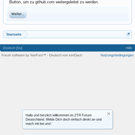
Button, um zu github.com weitergeleitet zu werden.
Weiter...
Startseite
Deutsch [Du]
Hilfe
Forum software by XenForo™
-
Deutsch von xenDach
Nutzungsbedingungen
Hallo und herzlich willkommen im ZTR Forum
Deutschland. Melde Dich doch einfach direkt an und
mach mit bei uns!