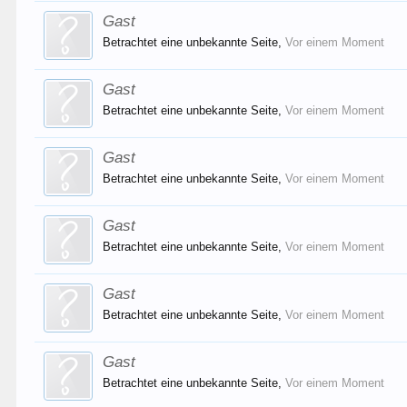
Gast
Betrachtet eine unbekannte Seite,
Vor einem Moment
Gast
Betrachtet eine unbekannte Seite,
Vor einem Moment
Gast
Betrachtet eine unbekannte Seite,
Vor einem Moment
Gast
Betrachtet eine unbekannte Seite,
Vor einem Moment
Gast
Betrachtet eine unbekannte Seite,
Vor einem Moment
Gast
Betrachtet eine unbekannte Seite,
Vor einem Moment