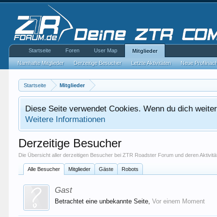
Startseite
Foren
User Map
Mitglieder
Namhafte Mitglieder
Derzeitige Besucher
Letzte Aktivitäten
Neue Profilnac
Startseite
Mitglieder
Diese Seite verwendet Cookies. Wenn du dich weiterh
Weitere Informationen
Derzeitige Besucher
Die Übersicht aller derzeitigen Besucher bei ZTR Roadster Forum und deren Aktivitä
Alle Besucher
Mitglieder
Gäste
Robots
Gast
Betrachtet eine unbekannte Seite,
Vor einem Moment