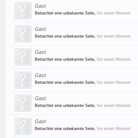
Gast
Betrachtet eine unbekannte Seite,
Vor einem Moment
Gast
Betrachtet eine unbekannte Seite,
Vor einem Moment
Gast
Betrachtet eine unbekannte Seite,
Vor einem Moment
Gast
Betrachtet eine unbekannte Seite,
Vor einem Moment
Gast
Betrachtet eine unbekannte Seite,
Vor einem Moment
Gast
Betrachtet eine unbekannte Seite,
Vor einem Moment