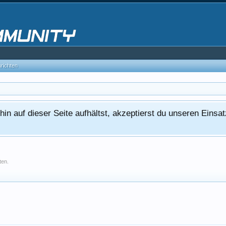
hrichten
in auf dieser Seite aufhältst, akzeptierst du unseren Einsa
ten.