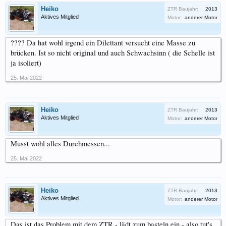
Heiko
ZTR Baujahr:
2013
Aktives Mitglied
Motor:
anderer Motor
???? Da hat wohl irgend ein Dilettant versucht eine Masse zu
brücken. Ist so nicht original und auch Schwachsinn ( die Schelle ist
ja isoliert)
25. Mai 2022
Heiko
ZTR Baujahr:
2013
Aktives Mitglied
Motor:
anderer Motor
Musst wohl alles Durchmessen...
25. Mai 2022
Heiko
ZTR Baujahr:
2013
Aktives Mitglied
Motor:
anderer Motor
Das ist das Problem mit dem ZTR - lädt zum basteln ein - also tut's