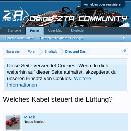
Anmelden oder registrieren
Startseite
User Map
Mitglieder
Foren
Foren durchsuchen
Themen mit aktuellen Beiträgen
Startseite
Foren
Smalltalk
Dies und Das
Diese Seite verwendet Cookies. Wenn du dich
weiterhin auf dieser Seite aufhältst, akzeptierst du
unseren Einsatz von Cookies.
Weitere
Informationen
Welches Kabel steuert die Lüftung?
roleck
Neues Mitglied