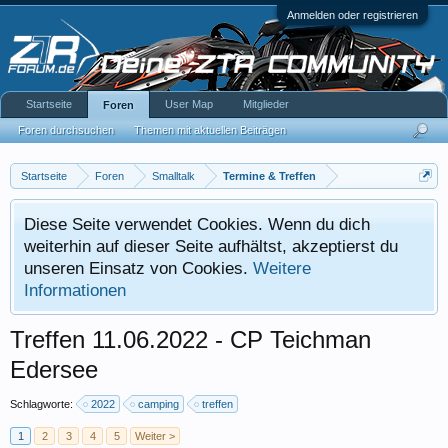
Anmelden oder registrieren
Startseite
User Map
Mitglieder
Foren
Foren durchsuchen
Themen mit aktuellen Beiträgen
Startseite
Foren
Smalltalk
Termine & Treffen
Diese Seite verwendet Cookies. Wenn du dich
weiterhin auf dieser Seite aufhältst, akzeptierst du
unseren Einsatz von Cookies.
Weitere
Informationen
Treffen 11.06.2022 - CP Teichman
Edersee
Schlagworte:
2022
camping
treffen
1
2
3
4
5
Weiter >