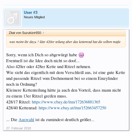
User #3
Neues Mitglied
Zitat von Suzukiztr650:
↑
was meint ihr dazu ? klar 420er teilung aber das kettenrad hat die selben maße
Sorry, wenn ich Dich so abgewürgt habe
Eventuell ist die Idee doch nicht so doof...
Also 420er oder 428er Kette und Ritzel nehmen.
Wie sieht das eigentlich mit dem Verschleiß aus, ist eine gute Kette
und passende Ritzel vom Drehmoment bei so einem Einzylinder
noch in Ordnung?
Kleinere Kettenteilung hätte ja auch den Vorteil, dass mann nicht
zu einem 13er Ritzel greifen muss.
428/17 Ritzel:
https://www.ebay.de/itm/172636881365
428/40 Kettenrad:
https://www.ebay.at/itm/152663457250
... Die
Auswahl
ist da zumindest deutlich größer...
27. Februar 2018