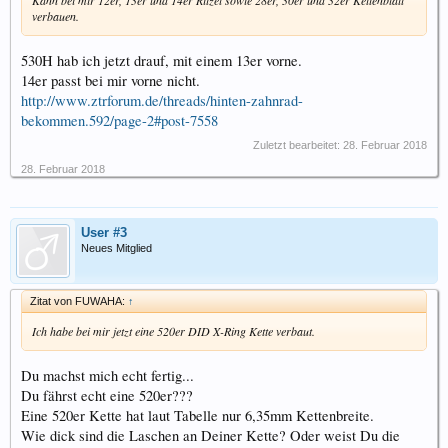
Kann bei mir 12er, 13er und 14er Ritzel sowie 28er, 30er und 32er Kettenblatt
verbauen.
530H hab ich jetzt drauf, mit einem 13er vorne.
14er passt bei mir vorne nicht.
http://www.ztrforum.de/threads/hinten-zahnrad-
bekommen.592/page-2#post-7558
Zuletzt bearbeitet:
28. Februar 2018
28. Februar 2018
User #3
Neues Mitglied
Zitat von FUWAHA:
↑
Ich habe bei mir jetzt eine 520er DID X-Ring Kette verbaut.
Du machst mich echt fertig...
Du fährst echt eine 520er???
Eine 520er Kette hat laut Tabelle nur 6,35mm Kettenbreite.
Wie dick sind die Laschen an Deiner Kette? Oder weist Du die