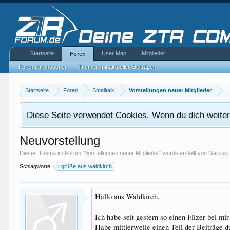
Startseite
User Map
Mitglieder
Foren
Foren durchsuchen
Themen mit aktuellen Beiträgen
Startseite
Foren
Smalltalk
Vorstellungen neuer Mitglieder
Diese Seite verwendet Cookies. Wenn du dich weiterh
Neuvorstellung
Dieses Thema im Forum "
Vorstellungen neuer Mitglieder
" wurde erstellt von
Markus
Schlagworte:
grüße aus waldkirch
Hallo aus Waldkirch,
Ich habe seit gestern so einen Flizer bei mi
Habe mittlerweile einen Teil der Beiträge 