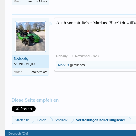
Motor:
anderer Motor
Auch von mir lieber Markus. Herzlich wil
Nobody
,
24. November 2023
Nobody
Aktives Mitglied
Markus
gefällt das.
Motor:
250ccm 4V
Diese Seite empfehlen
Startseite
Foren
Smalltalk
Vorstellungen neuer Mitglieder
Deutsch [Du]