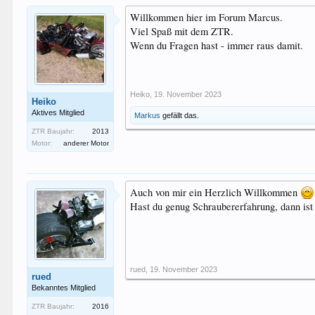
Willkommen hier im Forum Marcus.
Viel Spaß mit dem ZTR.
Wenn du Fragen hast - immer raus damit.
Heiko
,
19. November 2023
Heiko
Aktives Mitglied
Markus
gefällt das.
ZTR Baujahr:
2013
Motor:
anderer Motor
Auch von mir ein Herzlich Willkommen
Hast du genug Schraubererfahrung, dann ist
rued
,
19. November 2023
rued
Bekanntes Mitglied
ZTR Baujahr:
2016