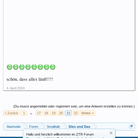
schön, dass alles läuft!!!!
4. April 2024
(Du musst angemeldet oder registriert sein, um eine Antwort erstellen zu können.)
< Zurück
1
←
17
18
19
20
21
22
Weiter >
Startseite
Foren
Smalltalk
Dies und Das
Hallo und herzlich willkommen im ZTR Forum