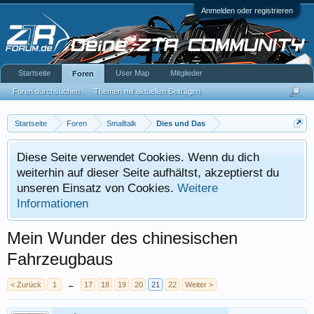
Anmelden oder registrieren
Startseite
User Map
Mitglieder
Foren
Foren durchsuchen
Themen mit aktuellen Beiträgen
Startseite
Foren
Smalltalk
Dies und Das
Diese Seite verwendet Cookies. Wenn du dich
weiterhin auf dieser Seite aufhältst, akzeptierst du
unseren Einsatz von Cookies.
Weitere
Informationen
Mein Wunder des chinesischen
Fahrzeugbaus
< Zurück
1
←
17
18
19
20
21
22
Weiter >