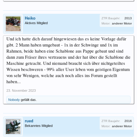
Heiko
ZTR Baujahr:
2013
Aktives Mitglied
Motor:
anderer Motor
Und ich hatte dich darauf hingewiesen das es keine Vorlage dafür
gibt. 2 Mann haben umgebaut - 1x in der Schwinge und 1x im
Rahmen, beide haben eine Schablone aus Pappe gebaut und sind
dann zum Fräser ihres vertrauens und der hat über die Schablone die
Maschine geteacht. Und niemand braucht sich über nichtgeteiltes
Wissen beschweren - 99% aller User leben vom geistigen Eigentum
von sehr Wenigen, welche auch noch alles ins Forum gestellt
haben...
23. November 2023
Nobody
gefällt das.
rued
ZTR Baujahr:
2016
Bekanntes Mitglied
Motor:
anderer Motor