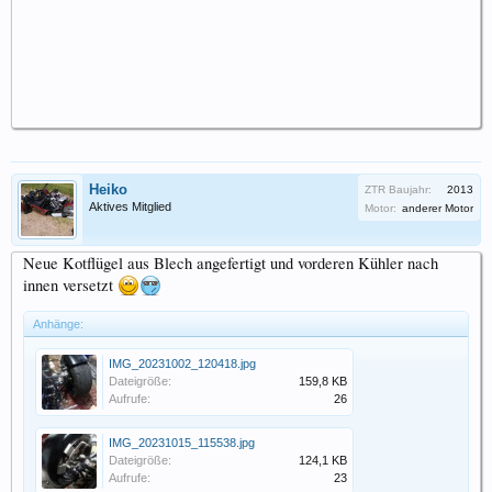
Heiko
ZTR Baujahr:
2013
Aktives Mitglied
Motor:
anderer Motor
Neue Kotflügel aus Blech angefertigt und vorderen Kühler nach
innen versetzt
Anhänge:
IMG_20231002_120418.jpg
Dateigröße:
159,8 KB
Aufrufe:
26
IMG_20231015_115538.jpg
Dateigröße:
124,1 KB
Aufrufe:
23