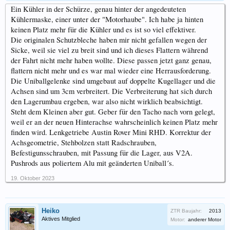
Ein Kühler in der Schürze, genau hinter der angedeuteten
Kühlermaske, einer unter der "Motorhaube". Ich habe ja hinten
keinen Platz mehr für die Kühler und es ist so viel effektiver.
Die originalen Schutzbleche haben mir nicht gefallen wegen der
Sicke, weil sie viel zu breit sind und ich dieses Flattern während
der Fahrt nicht mehr haben wollte. Diese passen jetzt ganz genau,
flattern nicht mehr und es war mal wieder eine Herrausforderung.
Die Uniballgelenke sind umgebaut auf doppelte Kugellager und die
Achsen sind um 3cm verbreitert. Die Verbreiterung hat sich durch
den Lagerumbau ergeben, war also nicht wirklich beabsichtigt.
Steht dem Kleinen aber gut. Geber für den Tacho nach vorn gelegt,
weil er an der neuen Hinterachse wahrscheinlich keinen Platz mehr
finden wird. Lenkgetriebe Austin Rover Mini RHD. Korrektur der
Achsgeometrie, Stehbolzen statt Radschrauben,
Befestigunsschrauben, mit Passung für die Lager, aus V2A.
Pushrods aus poliertem Alu mit geänderten Uniball´s.
19. Oktober 2023
Heiko
ZTR Baujahr:
2013
Aktives Mitglied
Motor:
anderer Motor