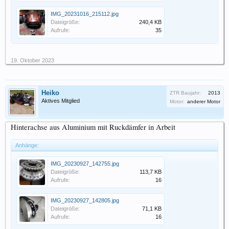
IMG_20231016_215112.jpg
Dateigröße:
240,4 KB
Aufrufe:
35
19. Oktober 2023
Heiko
ZTR Baujahr:
2013
Aktives Mitglied
Motor:
anderer Motor
Hinterachse aus Aluminium mit Ruckdämfer in Arbeit
Anhänge:
IMG_20230927_142755.jpg
Dateigröße:
113,7 KB
Aufrufe:
16
IMG_20230927_142805.jpg
Dateigröße:
71,1 KB
Aufrufe:
16