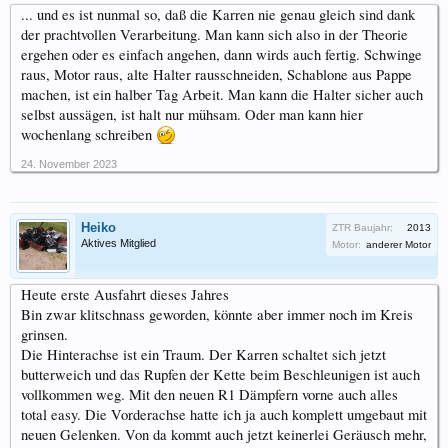
... und es ist nunmal so, daß die Karren nie genau gleich sind dank
der prachtvollen Verarbeitung. Man kann sich also in der Theorie
ergehen oder es einfach angehen, dann wirds auch fertig. Schwinge
raus, Motor raus, alte Halter rausschneiden, Schablone aus Pappe
machen, ist ein halber Tag Arbeit. Man kann die Halter sicher auch
selbst aussägen, ist halt nur mühsam. Oder man kann hier
wochenlang schreiben
24. November 2023
Heiko
ZTR Baujahr:
2013
Aktives Mitglied
Motor:
anderer Motor
Heute erste Ausfahrt dieses Jahres
Bin zwar klitschnass geworden, könnte aber immer noch im Kreis
grinsen.
Die Hinterachse ist ein Traum. Der Karren schaltet sich jetzt
butterweich und das Rupfen der Kette beim Beschleunigen ist auch
vollkommen weg. Mit den neuen R1 Dämpfern vorne auch alles
total easy. Die Vorderachse hatte ich ja auch komplett umgebaut mit
neuen Gelenken. Von da kommt auch jetzt keinerlei Geräusch mehr,