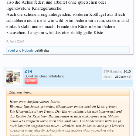
also die Achse federt und arbeitet ohne quietschen oder
irgendwelche Knarzgeräusche.
Auch die schönen, eng anliegenden, vorderen Kotflügel aus Blech
schlabbern nicht mehr wie wild beim Federn vorn rum, sondern sind
einfach stabil und es macht Freude den Rädern beim Federn
zuzusehen. Langsam wird das eine richtig geile Kiste
4. April 2024
rued
und
Nobody
gefällt das.
ZTR
ZTR Baujahr:
2015
Büttel der Geschäftsleitung
Motor:
250ccm 4V
Admin
Zitat von Heiko:
↑
Heute erste Ausfahrt dieses Jahres
Bin zwar klitschnass geworden, könnte aber immer noch im Kreis grinsen.
Die Hinterachse ist ein Traum. Der Karren schaltet sich jetzt butterweich und
das Rupfen der Kette beim Beschleunigen ist auch vollkommen weg. Mit den
neuen R1 Dämpfern vorne auch alles total easy. Die Vorderachse hatte ich ja
auch komplett umgebaut mit neuen Gelenken. Von da kommt auch jetzt keinerlei
Geräusch mehr, also die Achse federt und arbeitet ohne quietschen oder
irgendwelche Knarzgeräusche.