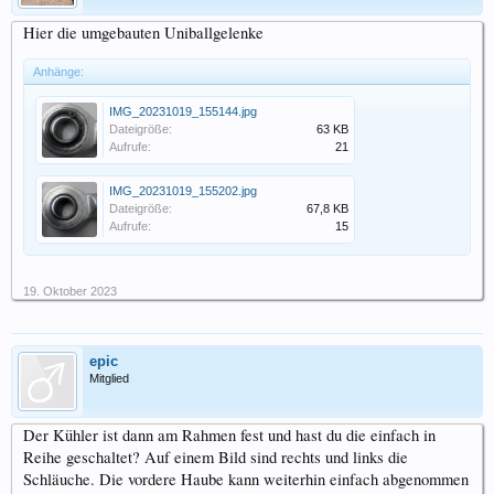
Hier die umgebauten Uniballgelenke
Anhänge:
IMG_20231019_155144.jpg
Dateigröße:
63 KB
Aufrufe:
21
IMG_20231019_155202.jpg
Dateigröße:
67,8 KB
Aufrufe:
15
19. Oktober 2023
epic
Mitglied
Der Kühler ist dann am Rahmen fest und hast du die einfach in
Reihe geschaltet? Auf einem Bild sind rechts und links die
Schläuche. Die vordere Haube kann weiterhin einfach abgenommen