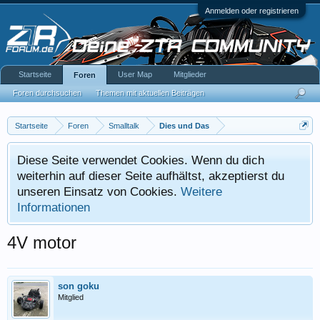
Anmelden oder registrieren
Startseite
User Map
Mitglieder
Foren
Foren durchsuchen
Themen mit aktuellen Beiträgen
Startseite
Foren
Smalltalk
Dies und Das
Diese Seite verwendet Cookies. Wenn du dich
weiterhin auf dieser Seite aufhältst, akzeptierst du
unseren Einsatz von Cookies.
Weitere
Informationen
4V motor
son goku
Mitglied