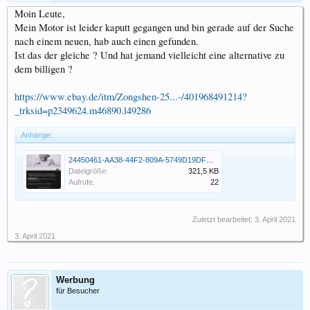
Moin Leute,
Mein Motor ist leider kaputt gegangen und bin gerade auf der Suche
nach einem neuen, hab auch einen gefunden.
Ist das der gleiche ? Und hat jemand vielleicht eine alternative zu
dem billigen ?
https://www.ebay.de/itm/Zongshen-25...-/401968491214?
_trksid=p2349624.m46890.l49286
Anhänge:
24450461-AA38-44F2-809A-5749D19DFD8F.png
Dateigröße:
321,5 KB
Aufrufe:
22
Zuletzt bearbeitet:
3. April 2021
3. April 2021
Werbung
für Besucher