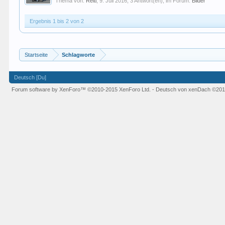
Thema von:
Reiti
,
9. Juli 2016
, 3 Antwort(en), im Forum:
Bilder
Ergebnis 1 bis 2 von 2
Startseite
Schlagworte
Deutsch [Du]
Forum software by XenForo™
©2010-2015 XenForo Ltd.
-
Deutsch von xenDach
©201