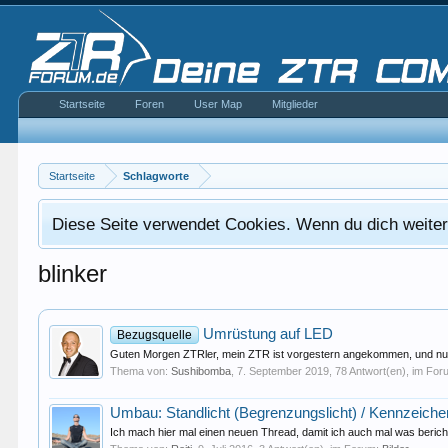
Startseite
Foren
User Map
Mitglieder
Startseite
Schlagworte
Diese Seite verwendet Cookies. Wenn du dich weiterh
blinker
Umrüstung auf LED
Bezugsquelle
Guten Morgen ZTRler, mein ZTR ist vorgestern angekommen, und nun
Thema von:
Sushibomba
,
7. September 2019
, 78 Antwort(en), im Fo
Umbau: Standlicht (Begrenzungslicht) / Kennzeiche
Ich mach hier mal einen neuen Thread, damit ich auch mal was berich