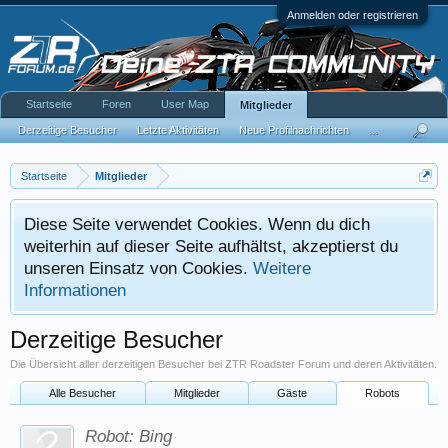
Anmelden oder registrieren
Startseite
Foren
User Map
Mitglieder
Derzeitige Besucher
Letzte Aktivitäten
Neue Profilnachrichten
...
Startseite
Mitglieder
Diese Seite verwendet Cookies. Wenn du dich
weiterhin auf dieser Seite aufhältst, akzeptierst du
unseren Einsatz von Cookies.
Weitere
Informationen
Derzeitige Besucher
Die Übersicht aller derzeitigen Besucher bei ZTR Roadster Forum und deren Aktivitäten.
Alle Besucher
Mitglieder
Gäste
Robots
Robot:
Bing