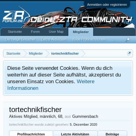
Anmelden oder registrieren
Startseite
Foren
User Map
Mitglieder
Derzeitige Besucher
Letzte Aktivitäten
Neue Profilnachrichten
...
Startseite
Mitglieder
tortechnikfischer
Diese Seite verwendet Cookies. Wenn du dich
weiterhin auf dieser Seite aufhältst, akzeptierst du
unseren Einsatz von Cookies.
Weitere
Informationen
tortechnikfischer
Aktives Mitglied
, männlich, 68,
aus
Gummersbach
tortechnikfischer wurde zuletzt gesehen:
5. Dezember 2020
Profilnachrichten
Letzte Aktivitäten
Beiträge