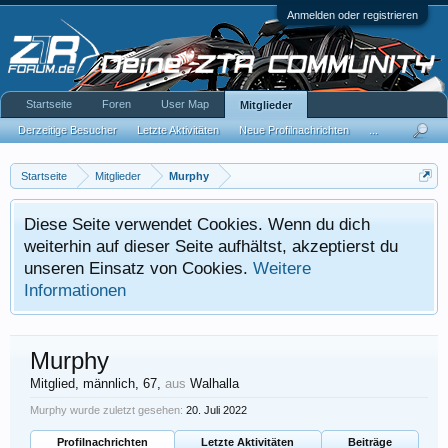
Anmelden oder registrieren
Startseite
Foren
User Map
Mitglieder
Derzeitige Besucher
Letzte Aktivitäten
Neue Profilnachrichten
...
Startseite
Mitglieder
Murphy
Diese Seite verwendet Cookies. Wenn du dich
weiterhin auf dieser Seite aufhältst, akzeptierst du
unseren Einsatz von Cookies.
Weitere
Informationen
Murphy
Mitglied
, männlich, 67,
aus
Walhalla
Murphy wurde zuletzt gesehen:
20. Juli 2022
Profilnachrichten
Letzte Aktivitäten
Beiträge