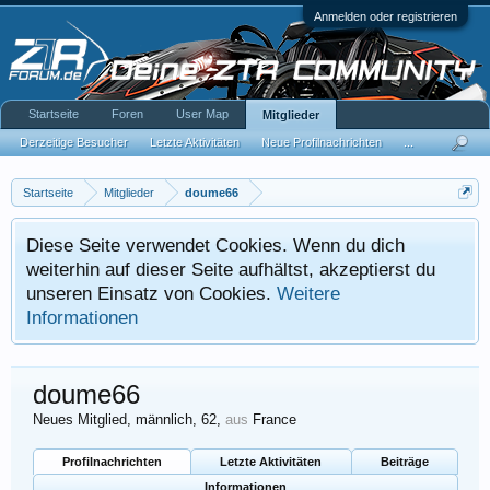
Anmelden oder registrieren
Startseite
Foren
User Map
Mitglieder
Derzeitige Besucher
Letzte Aktivitäten
Neue Profilnachrichten
...
Startseite
Mitglieder
doume66
Diese Seite verwendet Cookies. Wenn du dich
weiterhin auf dieser Seite aufhältst, akzeptierst du
unseren Einsatz von Cookies.
Weitere
Informationen
doume66
Neues Mitglied
, männlich, 62,
aus
France
Profilnachrichten
Letzte Aktivitäten
Beiträge
Informationen