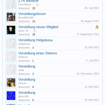
ZTR Besitzer
Toschitorte
...
2
26. Juli 2023
Antworten:
20
Vorstellungsforum
Benelli900SEI
30. August 2020
Antworten:
10
Vorstellung neues Mitglied
deniz-23
...
2
8. September 2018
Antworten:
26
Vorstellung Helgobusa
helgobusa
23. Mai 2019
Antworten:
2
Vorstellung eines Steirers
Anderas
3. Juli 2019
Antworten:
1
Vorstellung
wolle
10. Dezember 2015
Antworten:
3
Vorstellung
Hirschi
11. Mai 2021
Antworten:
6
Vorstellung
dickys68
28. Mai 2021
Antworten:
6