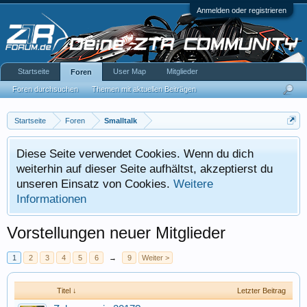
Anmelden oder registrieren
Startseite
User Map
Mitglieder
Foren
Foren durchsuchen
Themen mit aktuellen Beiträgen
Startseite
Foren
Smalltalk
Diese Seite verwendet Cookies. Wenn du dich
weiterhin auf dieser Seite aufhältst, akzeptierst du
unseren Einsatz von Cookies.
Weitere
Informationen
Vorstellungen neuer Mitglieder
1
2
3
4
5
6
→
9
Weiter >
Titel ↓
Letzter Beitrag