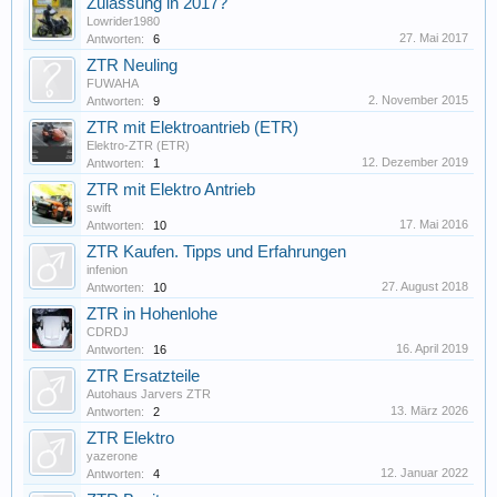
Zulassung in 2017?
Lowrider1980
27. Mai 2017
Antworten:
6
ZTR Neuling
FUWAHA
2. November 2015
Antworten:
9
ZTR mit Elektroantrieb (ETR)
Elektro-ZTR (ETR)
12. Dezember 2019
Antworten:
1
ZTR mit Elektro Antrieb
swift
17. Mai 2016
Antworten:
10
ZTR Kaufen. Tipps und Erfahrungen
infenion
27. August 2018
Antworten:
10
ZTR in Hohenlohe
CDRDJ
16. April 2019
Antworten:
16
ZTR Ersatzteile
Autohaus Jarvers ZTR
13. März 2026
Antworten:
2
ZTR Elektro
yazerone
12. Januar 2022
Antworten:
4