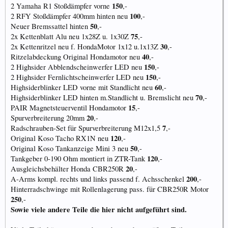
150
2 Yamaha R1 Stoßdämpfer vorne
,-
100
2 RFY Stoßdämpfer 400mm hinten neu
,-
50
Neuer Bremssattel hinten
,-
75
2x Kettenblatt Alu neu 1x28Z u. 1x30Z
,-
30
2x Kettenritzel neu f. HondaMotor 1x12 u.1x13Z
,-
40
Ritzelabdeckung Original Hondamotor neu
,-
150
2 Highsider Abblendscheinwerfer LED neu
,-
150
2 Highsider Fernlichtscheinwerfer LED neu
,-
60
Highsiderblinker LED vorne mit Standlicht neu
,-
70
Highsiderblinker LED hinten m.Standlicht u. Bremslicht neu
,-
15
PAIR Magnetsteuerventil Hondamotor
,-
20
Spurverbreiterung 20mm
,-
7
Radschrauben-Set für Spurverbreiterung M12x1,5
,-
120
Original Koso Tacho RX1N neu
,-
50
Original Koso Tankanzeige Mini 3 neu
,-
120
Tankgeber 0-190 Ohm montiert in ZTR-Tank
,-
20
Ausgleichsbehälter Honda CBR250R
,-
200
A-Arms kompl. rechts und links passend f. Achsschenkel
,-
Hinterradschwinge mit Rollenlagerung pass. für CBR250R Motor
250
,-
Sowie viele andere Teile die hier nicht aufgeführt sind.