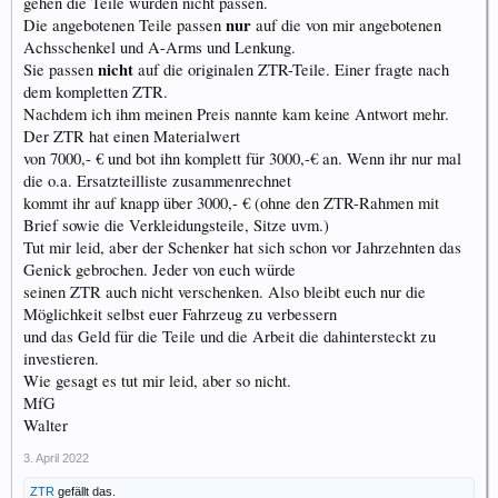
gehen die Teile würden nicht passen.
nur
Die angebotenen Teile passen
auf die von mir angebotenen
Achsschenkel und A-Arms und Lenkung.
nicht
Sie passen
auf die originalen ZTR-Teile. Einer fragte nach
dem kompletten ZTR.
Nachdem ich ihm meinen Preis nannte kam keine Antwort mehr.
Der ZTR hat einen Materialwert
von 7000,- € und bot ihn komplett für 3000,-€ an. Wenn ihr nur mal
die o.a. Ersatzteilliste zusammenrechnet
kommt ihr auf knapp über 3000,- € (ohne den ZTR-Rahmen mit
Brief sowie die Verkleidungsteile, Sitze uvm.)
Tut mir leid, aber der Schenker hat sich schon vor Jahrzehnten das
Genick gebrochen. Jeder von euch würde
seinen ZTR auch nicht verschenken. Also bleibt euch nur die
Möglichkeit selbst euer Fahrzeug zu verbessern
und das Geld für die Teile und die Arbeit die dahintersteckt zu
investieren.
Wie gesagt es tut mir leid, aber so nicht.
MfG
Walter
3. April 2022
ZTR
gefällt das.