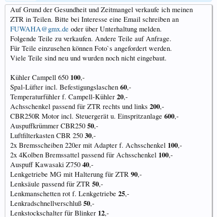
Auf Grund der Gesundheit und Zeitmangel verkaufe ich meinen
ZTR in Teilen. Bitte bei Interesse eine Email schreiben an
FUWAHA@gmx.de
oder über Unterhaltung melden.
Folgende Teile zu verkaufen. Andere Teile auf Anfrage.
Für Teile einzusehen können Foto`s angefordert werden.
Viele Teile sind neu und wurden noch nicht eingebaut.
100
Kühler Campell 650
,-
60
Spal-Lüfter incl. Befestigungslaschen
,-
20
Temperaturfühler f. Campell-Kühler
,-
200
Achsschenkel passend für ZTR rechts und links
,-
600
CBR250R Motor incl. Steuergerät u. Einspritzanlage
,-
50
Auspuffkrümmer CBR250
,-
30
Luftfilterkasten CBR 250
,-
100
2x Bremsscheiben 220er mit Adapter f. Achsschenkel
,-
100
2x 4Kolben Bremssattel passend für Achsschenkel
,-
40
Auspuff Kawasaki Z750
,-
90
Lenkgetriebe MG mit Halterung für ZTR
,-
50
Lenksäule passend für ZTR
,-
25
Lenkmanschetten rot f. Lenkgetriebe
,-
50
Lenkradschnellverschluß
,-
12
Lenkstockschalter für Blinker
,-