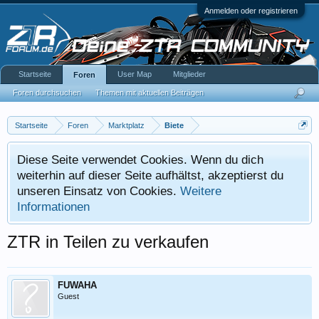
Anmelden oder registrieren
Startseite
User Map
Mitglieder
Foren
Foren durchsuchen
Themen mit aktuellen Beiträgen
Startseite
Foren
Marktplatz
Biete
Diese Seite verwendet Cookies. Wenn du dich
weiterhin auf dieser Seite aufhältst, akzeptierst du
unseren Einsatz von Cookies.
Weitere
Informationen
ZTR in Teilen zu verkaufen
FUWAHA
Guest