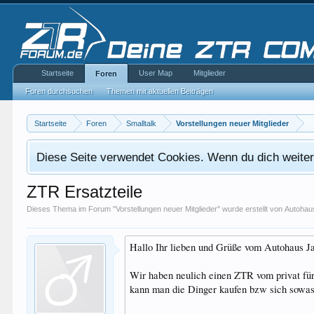
Startseite
User Map
Mitglieder
Foren
Foren durchsuchen
Themen mit aktuellen Beiträgen
Startseite
Foren
Smalltalk
Vorstellungen neuer Mitglieder
Diese Seite verwendet Cookies. Wenn du dich weiterh
ZTR Ersatzteile
Dieses Thema im Forum "
Vorstellungen neuer Mitglieder
" wurde erstellt von
Autohau
Hallo Ihr lieben und Grüße vom Autohaus J
Wir haben neulich einen ZTR vom privat für 
kann man die Dinger kaufen bzw sich sowas