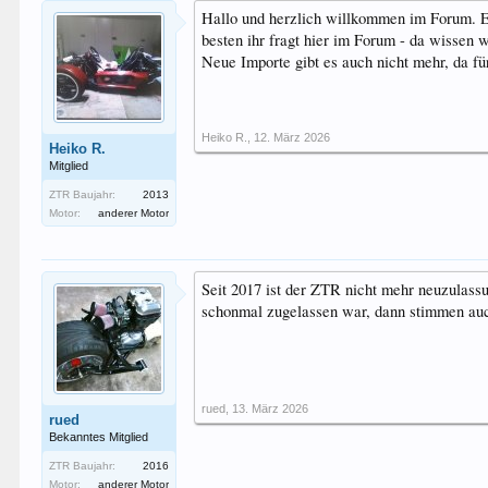
Hallo und herzlich willkommen im Forum. Er
besten ihr fragt hier im Forum - da wissen 
Neue Importe gibt es auch nicht mehr, da fü
Heiko R.
,
12. März 2026
Heiko R.
Mitglied
ZTR Baujahr:
2013
Motor:
anderer Motor
Seit 2017 ist der ZTR nicht mehr neuzulas
schonmal zugelassen war, dann stimmen auc
rued
,
13. März 2026
rued
Bekanntes Mitglied
ZTR Baujahr:
2016
Motor:
anderer Motor