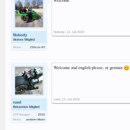
welcome
Nobody
,
13. Juli 2024
Nobody
Aktives Mitglied
Motor:
250ccm 4V
Welcome and english please, or german
rued
,
13. Juli 2024
rued
Bekanntes Mitglied
ZTR Baujahr:
2016
Motor:
anderer Motor