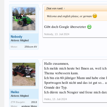
Zitat von rued:
↑
Welcome and english please, or german
Gibt doch Google übersetzter
Nobody
,
13. Juli 2024
Nobody
Aktives Mitglied
Motor:
250ccm 4V
Hallo zusammen,
Ich melde mich heute bei Ihnen an, weil ic
Thema verbessern kann.
Ich bin ein 60-jähriger Mann und habe eine
Sportwagen heilt nicht und das ist gut so..
Grunde der Typ.
Ich dürste nach Neugier und freue mich dar
Heiko
Aktives Mitglied
Heiko
,
13. Juli 2024
ZTR Baujahr:
2013
Motor:
anderer Motor