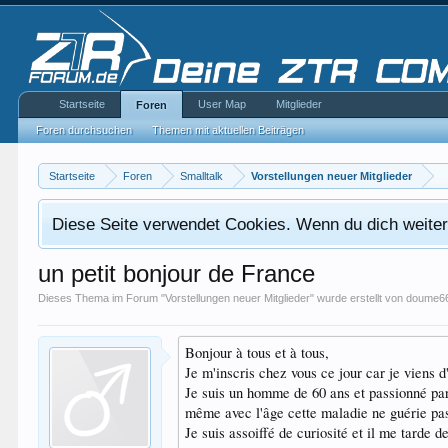
Startseite
User Map
Mitglieder
Foren
Foren durchsuchen
Themen mit aktuellen Beiträgen
Startseite
Foren
Smalltalk
Vorstellungen neuer Mitglieder
Diese Seite verwendet Cookies. Wenn du dich weiterh
un petit bonjour de France
Dieses Thema im Forum "
Vorstellungen neuer Mitglieder
" wurde erstellt von
doume6
Bonjour à tous et à tous,
Je m'inscris chez vous ce jour car je viens d
Je suis un homme de 60 ans et passionné par 
même avec l'âge cette maladie ne guérie pas 
Je suis assoiffé de curiosité et il me tarde 