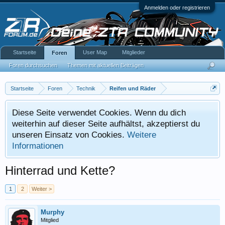
Anmelden oder registrieren
Startseite
User Map
Mitglieder
Foren
Foren durchsuchen
Themen mit aktuellen Beiträgen
Startseite
Foren
Technik
Reifen und Räder
Diese Seite verwendet Cookies. Wenn du dich
weiterhin auf dieser Seite aufhältst, akzeptierst du
unseren Einsatz von Cookies.
Weitere
Informationen
Hinterrad und Kette?
1
2
Weiter >
Murphy
Mitglied