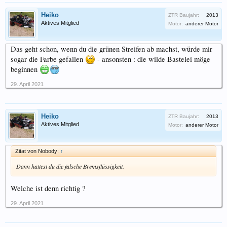
Heiko
ZTR Baujahr:
2013
Aktives Mitglied
Motor:
anderer Motor
Das geht schon, wenn du die grünen Streifen ab machst, würde mir
sogar die Farbe gefallen
- ansonsten : die wilde Bastelei möge
beginnen
29. April 2021
Heiko
ZTR Baujahr:
2013
Aktives Mitglied
Motor:
anderer Motor
Zitat von Nobody:
↑
Dann hattest du die falsche Bremsflüssigkeit.
Welche ist denn richtig ?
29. April 2021