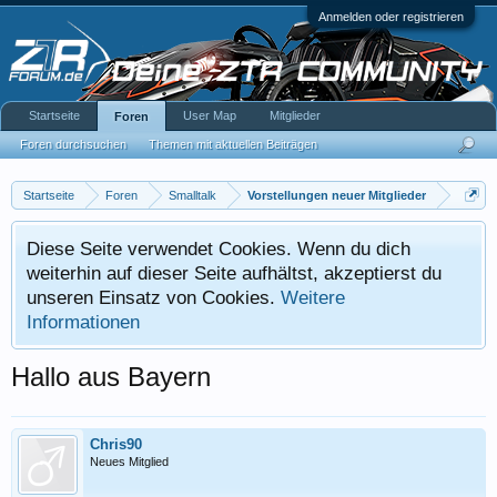
Anmelden oder registrieren
Startseite
User Map
Mitglieder
Foren
Foren durchsuchen
Themen mit aktuellen Beiträgen
Startseite
Foren
Smalltalk
Vorstellungen neuer Mitglieder
Diese Seite verwendet Cookies. Wenn du dich
weiterhin auf dieser Seite aufhältst, akzeptierst du
unseren Einsatz von Cookies.
Weitere
Informationen
Hallo aus Bayern
Chris90
Neues Mitglied