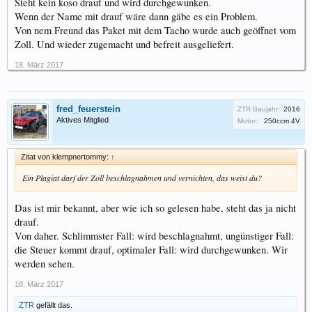
Steht kein koso drauf und wird durchgewunken.
Wenn der Name mit drauf wäre dann gäbe es ein Problem.
Von nem Freund das Paket mit dem Tacho wurde auch geöffnet vom
Zoll. Und wieder zugemacht und befreit ausgeliefert.
18. März 2017
fred_feuerstein
ZTR Baujahr:
2016
Aktives Mitglied
Motor:
250ccm 4V
Zitat von klempnertommy:
↑
Ein Plagiat darf der Zoll beschlagnahmen und vernichten, das weist du?
Das ist mir bekannt, aber wie ich so gelesen habe, steht das ja nicht
drauf.
Von daher. Schlimmster Fall: wird beschlagnahmt, ungünstiger Fall:
die Steuer kommt drauf, optimaler Fall: wird durchgewunken. Wir
werden sehen.
18. März 2017
ZTR
gefällt das.