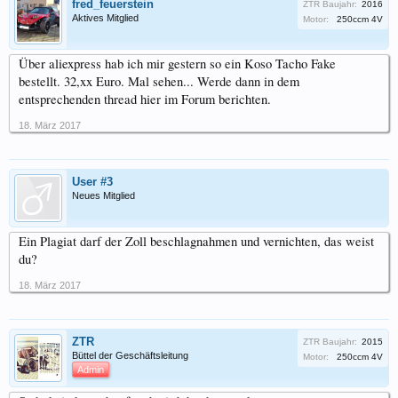
fred_feuerstein
ZTR Baujahr:
2016
Aktives Mitglied
Motor:
250ccm 4V
Über aliexpress hab ich mir gestern so ein Koso Tacho Fake
bestellt. 32,xx Euro. Mal sehen... Werde dann in dem
entsprechenden thread hier im Forum berichten.
18. März 2017
User #3
Neues Mitglied
Ein Plagiat darf der Zoll beschlagnahmen und vernichten, das weist
du?
18. März 2017
ZTR
ZTR Baujahr:
2015
Büttel der Geschäftsleitung
Motor:
250ccm 4V
Admin