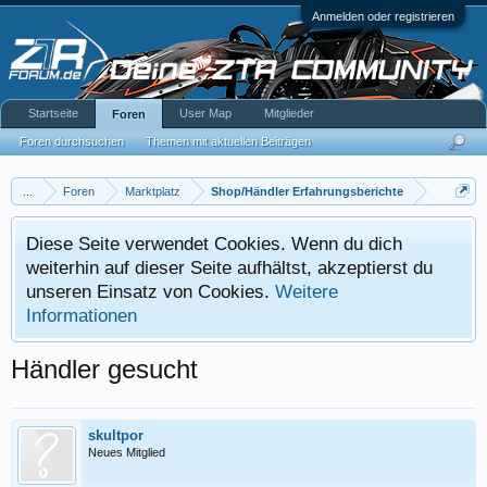
Anmelden oder registrieren
Startseite
User Map
Mitglieder
Foren
Foren durchsuchen
Themen mit aktuellen Beiträgen
...
Foren
Marktplatz
Shop/Händler Erfahrungsberichte
Diese Seite verwendet Cookies. Wenn du dich
weiterhin auf dieser Seite aufhältst, akzeptierst du
unseren Einsatz von Cookies.
Weitere
Informationen
Händler gesucht
skultpor
Neues Mitglied