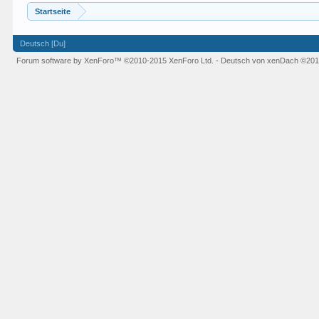
Startseite
Deutsch [Du]
Forum software by XenForo™
©2010-2015 XenForo Ltd.
-
Deutsch von xenDach
©201