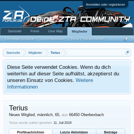
Anmelden oder registrieren
Startseite
Foren
User Map
Mitglieder
Derzeitige Besucher
Letzte Aktivitäten
Neue Profilnachrichten
...
Startseite
Mitglieder
Terius
Diese Seite verwendet Cookies. Wenn du dich
weiterhin auf dieser Seite aufhältst, akzeptierst du
unseren Einsatz von Cookies.
Weitere
Informationen
Terius
Neues Mitglied
, männlich, 65,
aus
66450 Oberbexbach
Terius wurde zuletzt gesehen:
11. Juli 2018
Profilnachrichten
Letzte Aktivitäten
Beiträge