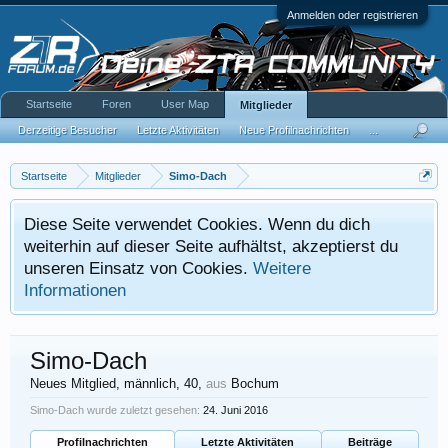
Anmelden oder registrieren
Startseite
Foren
User Map
Mitglieder
Derzeitige Besucher
Letzte Aktivitäten
Neue Profilnachrichten
...
Startseite
Mitglieder
Simo-Dach
Diese Seite verwendet Cookies. Wenn du dich
weiterhin auf dieser Seite aufhältst, akzeptierst du
unseren Einsatz von Cookies.
Weitere
Informationen
Simo-Dach
Neues Mitglied
, männlich, 40,
aus
Bochum
Simo-Dach wurde zuletzt gesehen:
24. Juni 2016
Profilnachrichten
Letzte Aktivitäten
Beiträge