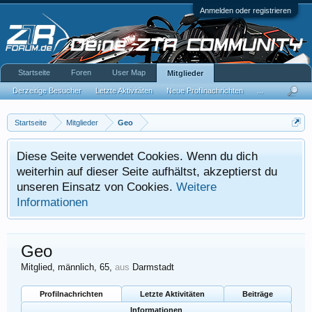
Anmelden oder registrieren
Startseite
Foren
User Map
Mitglieder
Derzeitige Besucher
Letzte Aktivitäten
Neue Profilnachrichten
...
Startseite
Mitglieder
Geo
Diese Seite verwendet Cookies. Wenn du dich
weiterhin auf dieser Seite aufhältst, akzeptierst du
unseren Einsatz von Cookies.
Weitere
Informationen
Geo
Mitglied
, männlich, 65,
aus
Darmstadt
Profilnachrichten
Letzte Aktivitäten
Beiträge
Informationen